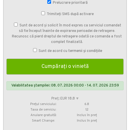
Prelucrare prioritară
Trimiteți SMS după activare
Sunt de acord și solicit în mod expres ca serviciul comandat
să fie început înainte de expirarea perioadei de retragere.
Recunosc că pierd dreptul de retragere odată ce comanda a fost
complet finalizată.
Sunt de acord cu
termenii și condițiile
Valabilitatea ștampilei: 08. 07. 2026 00:00 - 14. 07. 2026 23:59
Preț: EUR 18.8
⯆
Prețul serviciului:
6.8
Taxa de serviciu:
12
Anulare gratuită:
Inclus în preț
Smart Change:
Inclus în preț